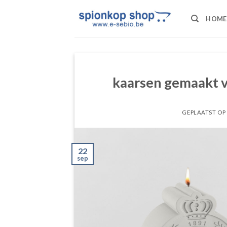
Ga
naar
HOME
inhoud
kaarsen gemaakt 
GEPLAATST OP
22
sep