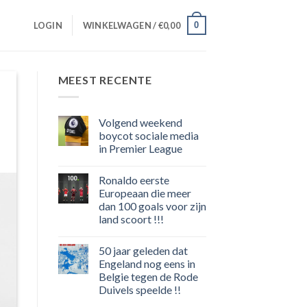
0
LOGIN
WINKELWAGEN /
€
0,00
MEEST RECENTE
Volgend weekend
boycot sociale media
in Premier League
Geen
reacties
Ronaldo eerste
op
Volgend
Europeaan die meer
weekend
dan 100 goals voor zijn
boycot
sociale
land scoort !!!
media
in
Geen
Premier
reacties
50 jaar geleden dat
op
League
Ronaldo
Engeland nog eens in
eerste
Belgie tegen de Rode
Europeaan
die
Duivels speelde !!
meer
dan
Geen