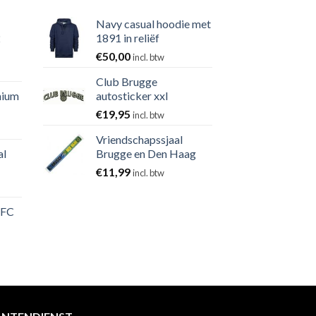
Navy casual hoodie met
2
1891 in reliëf
€
50,00
incl. btw
Club Brugge
nium
autosticker xxl
€
19,95
incl. btw
Vriendschapssjaal
al
Brugge en Den Haag
€
11,99
incl. btw
 FC