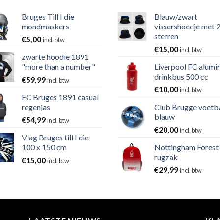
Bruges Till I die
Blauw/zwart
mondmaskers
vissershoedje met 
sterren
€
5,00
incl. btw
€
15,00
incl. btw
zwarte hoodie 1891
"more than a number"
Liverpool FC alumi
drinkbus 500 cc
€
59,99
incl. btw
€
10,00
incl. btw
FC Bruges 1891 casual
regenjas
Club Brugge voetb
blauw
€
54,99
incl. btw
€
20,00
incl. btw
Vlag Bruges till I die
100 x 150 cm
Nottingham Forest
rugzak
€
15,00
incl. btw
€
29,99
incl. btw