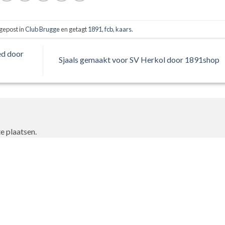
gepost in
Club Brugge
en getagt
1891
,
fcb
,
kaars
.
ed door
Sjaals gemaakt voor SV Herkol door 1891shop
e plaatsen.