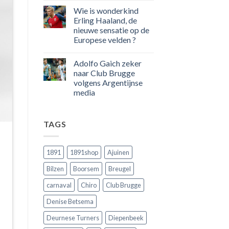
100
reacties
Wie is wonderkind
op
goals
50
voor
Erling Haaland, de
jaar
zijn
nieuwe sensatie op de
geleden
land
dat
scoort
Europese velden ?
Engeland
!!!
nog
Geen
eens
reacties
Adolfo Gaich zeker
op
in
Wie
Belgie
naar Club Brugge
is
tegen
volgens Argentijnse
wonderkind
de
Erling
Rode
media
Haaland,
Duivels
de
Geen
speelde
nieuwe
reacties
!!
op
sensatie
TAGS
Adolfo
op
Gaich
de
zeker
Europese
naar
velden
Club
?
1891
1891shop
Ajuinen
Brugge
volgens
Bilzen
Boorsem
Breugel
Argentijnse
media
carnaval
Chiro
Club Brugge
Denise Betsema
Deurnese Turners
Diepenbeek