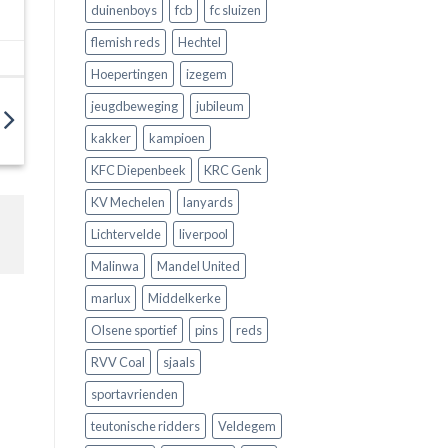
duinenboys
fcb
fc sluizen
flemish reds
Hechtel
Hoepertingen
izegem
jeugdbeweging
jubileum
kakker
kampioen
KFC Diepenbeek
KRC Genk
KV Mechelen
lanyards
Lichtervelde
liverpool
Malinwa
Mandel United
marlux
Middelkerke
Olsene sportief
pins
reds
RVV Coal
sjaals
sportavrienden
teutonische ridders
Veldegem