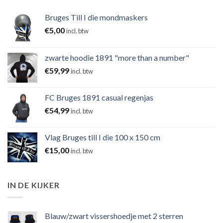
Bruges Till I die mondmaskers
€
5,00
incl. btw
zwarte hoodie 1891 "more than a number"
€
59,99
incl. btw
FC Bruges 1891 casual regenjas
€
54,99
incl. btw
Vlag Bruges till I die 100 x 150 cm
€
15,00
incl. btw
IN DE KIJKER
Blauw/zwart vissershoedje met 2 sterren