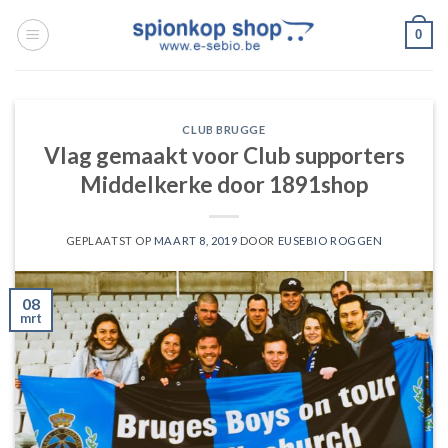
Ga
0
naar
inhoud
CLUB BRUGGE
Vlag gemaakt voor Club supporters
Middelkerke door 1891shop
GEPLAATST OP
MAART 8, 2019
DOOR
EUSEBIO ROGGEN
08
mrt