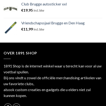
Club Brugge autosticker xxl
€
19,95
incl. btw
Vriendschapssjaal Brugge en Den Haag
€
11,99
incl. btw
OVER 1891 SHOP
1891 Shop is de internet winkel waar u terecht kan voor al uw
voetbal spullen.
Bij ons vindt u zowel de officiële merchandising artikelen van
uw favoriete clubs,
alsook custom creaties en gadgets die u elders niet zal
kunnen kopen.