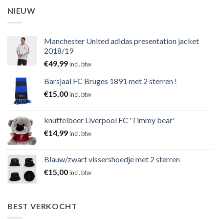
NIEUW
Manchester United adidas presentation jacket
2018/19
€
49,99
incl. btw
Barsjaal FC Bruges 1891 met 2 sterren !
€
15,00
incl. btw
knuffelbeer Liverpool FC 'Timmy bear'
€
14,99
incl. btw
Blauw/zwart vissershoedje met 2 sterren
€
15,00
incl. btw
BEST VERKOCHT