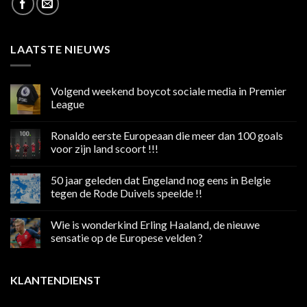
LAATSTE NIEUWS
Volgend weekend boycot sociale media in Premier
League
Geen
reacties
Ronaldo eerste Europeaan die meer dan 100 goals
op
Volgend
voor zijn land scoort !!!
weekend
boycot
Geen
sociale
reacties
50 jaar geleden dat Engeland nog eens in Belgie
media
op
in
Ronaldo
tegen de Rode Duivels speelde !!
Premier
eerste
League
Europeaan
Geen
die
reacties
Wie is wonderkind Erling Haaland, de nieuwe
meer
op
dan
50
sensatie op de Europese velden ?
100
jaar
goals
geleden
Geen
voor
dat
reacties
zijn
Engeland
op
KLANTENDIENST
land
nog
Wie
scoort
eens
is
!!!
in
wonderkind
Belgie
Erling