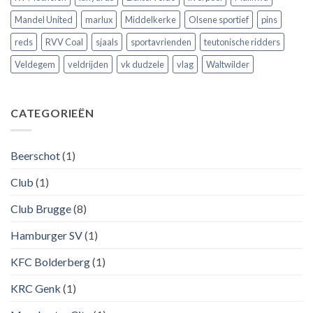
Mandel United
marlux
Middelkerke
Olsene sportief
pins
reds
RVV Coal
sjaals
sportavrienden
teutonische ridders
Veldegem
veldrijden
vk dudzele
vlag
Waltwilder
CATEGORIEËN
Beerschot
(1)
Club
(1)
Club Brugge
(8)
Hamburger SV
(1)
KFC Bolderberg
(1)
KRC Genk
(1)