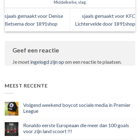
Middelkerke
,
vlag
.
sjaals gemaakt voor Denise
sjaals gemaakt voor KFC
Betsema door 1891shop
Lichtervelde door 1891shop
Geef een reactie
Je moet
ingelogd zijn op
om een reactie te plaatsen.
MEEST RECENTE
Volgend weekend boycot sociale media in Premier
League
Geen
reacties
Ronaldo eerste Europeaan die meer dan 100 goals
op
Volgend
voor zijn land scoort !!!
weekend
boycot
Geen