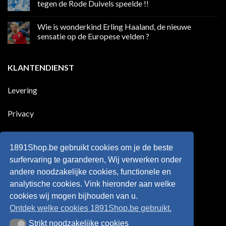
in
Ronaldo
tegen de Rode Duivels speelde !!
Premier
eerste
League
Europeaan
Geen
die
reacties
Wie is wonderkind Erling Haaland, de nieuwe
meer
op
dan
50
sensatie op de Europese velden ?
100
jaar
goals
geleden
Geen
voor
dat
reacties
zijn
Engeland
op
KLANTENDIENST
land
nog
Wie
scoort
eens
is
!!!
in
wonderkind
Belgie
Erling
Levering
tegen
Haaland,
de
de
Rode
nieuwe
Duivels
sensatie
Privacy
speelde
op
!!
de
Europese
Disclaimer
velden
?
1891Shop.be gebruikt cookies om je de beste
Retourneren
surfervaring te garanderen, Wij verwerken onder
andere noodzakelijke cookies, functionele en
Algemene voorwaarden
analytische cookies. Vink hieronder aan welke
cookies wij mogen bijhouden van u.
Ontdek welke cookies 1891Shop.be gebruikt.
Strikt noodzakelijke cookies
Strikt noodzakelijke cookies