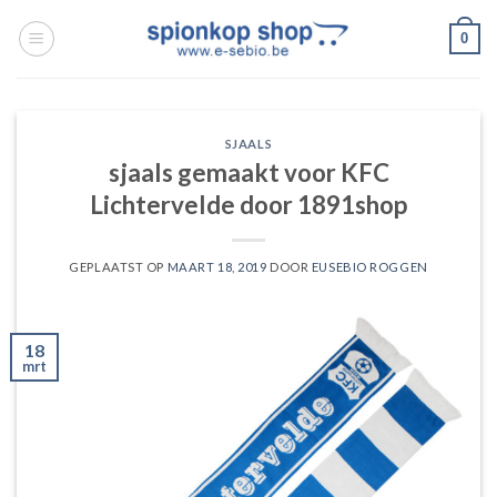
Ga
0
naar
inhoud
SJAALS
sjaals gemaakt voor KFC
Lichtervelde door 1891shop
GEPLAATST OP
MAART 18, 2019
DOOR
EUSEBIO ROGGEN
18
mrt