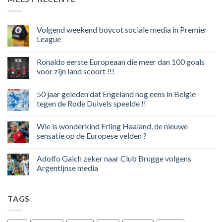
Volgend weekend boycot sociale media in Premier
League
Geen
reacties
Ronaldo eerste Europeaan die meer dan 100 goals
op
Volgend
voor zijn land scoort !!!
weekend
boycot
Geen
sociale
reacties
50 jaar geleden dat Engeland nog eens in Belgie
media
op
in
Ronaldo
tegen de Rode Duivels speelde !!
Premier
eerste
League
Europeaan
Geen
die
reacties
Wie is wonderkind Erling Haaland, de nieuwe
meer
op
dan
50
sensatie op de Europese velden ?
100
jaar
goals
geleden
Geen
voor
dat
reacties
Adolfo Gaich zeker naar Club Brugge volgens
zijn
Engeland
op
land
nog
Wie
Argentijnse media
scoort
eens
is
!!!
in
wonderkind
Geen
Belgie
Erling
reacties
tegen
Haaland,
op
TAGS
de
de
Adolfo
Rode
nieuwe
Gaich
Duivels
sensatie
zeker
speelde
op
naar