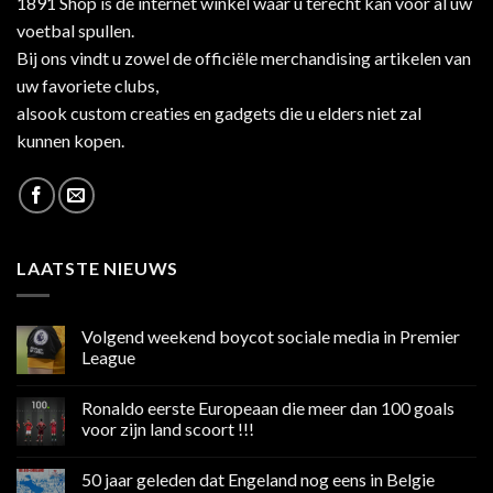
1891 Shop is de internet winkel waar u terecht kan voor al uw
voetbal spullen.
Bij ons vindt u zowel de officiële merchandising artikelen van
uw favoriete clubs,
alsook custom creaties en gadgets die u elders niet zal
kunnen kopen.
LAATSTE NIEUWS
Volgend weekend boycot sociale media in Premier
League
Geen
reacties
Ronaldo eerste Europeaan die meer dan 100 goals
op
Volgend
voor zijn land scoort !!!
weekend
boycot
Geen
sociale
reacties
50 jaar geleden dat Engeland nog eens in Belgie
media
op