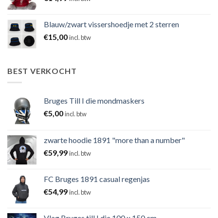
Blauw/zwart vissershoedje met 2 sterren
€
15,00
incl. btw
BEST VERKOCHT
Bruges Till I die mondmaskers
€
5,00
incl. btw
zwarte hoodie 1891 "more than a number"
€
59,99
incl. btw
FC Bruges 1891 casual regenjas
€
54,99
incl. btw
Vlag Bruges till I die 100 x 150 cm