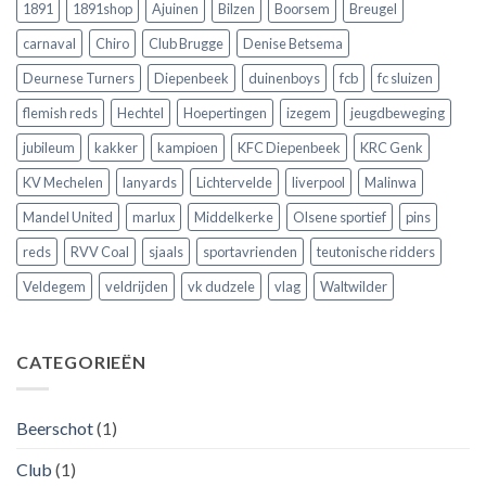
!!
de
Club
1891
1891shop
Ajuinen
Bilzen
Boorsem
Breugel
Europese
Brugge
velden
volgens
carnaval
Chiro
Club Brugge
Denise Betsema
?
Argentijnse
media
Deurnese Turners
Diepenbeek
duinenboys
fcb
fc sluizen
flemish reds
Hechtel
Hoepertingen
izegem
jeugdbeweging
jubileum
kakker
kampioen
KFC Diepenbeek
KRC Genk
KV Mechelen
lanyards
Lichtervelde
liverpool
Malinwa
Mandel United
marlux
Middelkerke
Olsene sportief
pins
reds
RVV Coal
sjaals
sportavrienden
teutonische ridders
Veldegem
veldrijden
vk dudzele
vlag
Waltwilder
CATEGORIEËN
Beerschot
(1)
Club
(1)