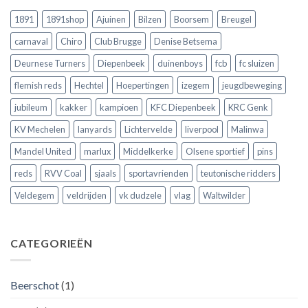
speelde
op
naar
!!
de
Club
1891
1891shop
Ajuinen
Bilzen
Boorsem
Breugel
Europese
Brugge
velden
volgens
carnaval
Chiro
Club Brugge
Denise Betsema
?
Argentijnse
media
Deurnese Turners
Diepenbeek
duinenboys
fcb
fc sluizen
flemish reds
Hechtel
Hoepertingen
izegem
jeugdbeweging
jubileum
kakker
kampioen
KFC Diepenbeek
KRC Genk
KV Mechelen
lanyards
Lichtervelde
liverpool
Malinwa
Mandel United
marlux
Middelkerke
Olsene sportief
pins
reds
RVV Coal
sjaals
sportavrienden
teutonische ridders
Veldegem
veldrijden
vk dudzele
vlag
Waltwilder
CATEGORIEËN
Beerschot
(1)