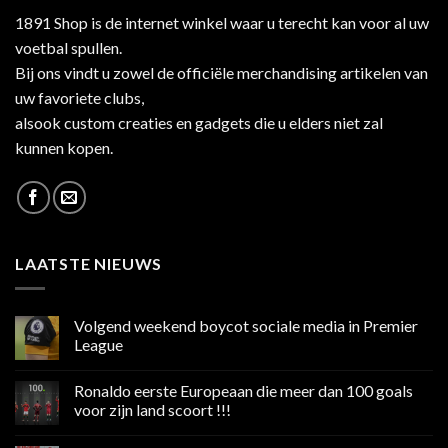
1891 Shop is de internet winkel waar u terecht kan voor al uw
voetbal spullen.
Bij ons vindt u zowel de officiële merchandising artikelen van
uw favoriete clubs,
alsook custom creaties en gadgets die u elders niet zal
kunnen kopen.
LAATSTE NIEUWS
Volgend weekend boycot sociale media in Premier
League
Geen
reacties
Ronaldo eerste Europeaan die meer dan 100 goals
op
Volgend
voor zijn land scoort !!!
weekend
boycot
Geen
sociale
reacties