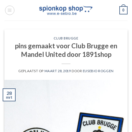
Ga
0
naar
inhoud
CLUB BRUGGE
pins gemaakt voor Club Brugge en
Mandel United door 1891shop
GEPLAATST OP
MAART 28, 2019
DOOR
EUSEBIO ROGGEN
28
mrt