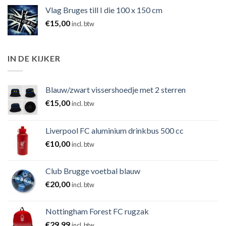
Vlag Bruges till I die 100 x 150 cm
€
15,00
incl. btw
IN DE KIJKER
Blauw/zwart vissershoedje met 2 sterren
€
15,00
incl. btw
Liverpool FC aluminium drinkbus 500 cc
€
10,00
incl. btw
Club Brugge voetbal blauw
€
20,00
incl. btw
Nottingham Forest FC rugzak
€
29,99
incl. btw