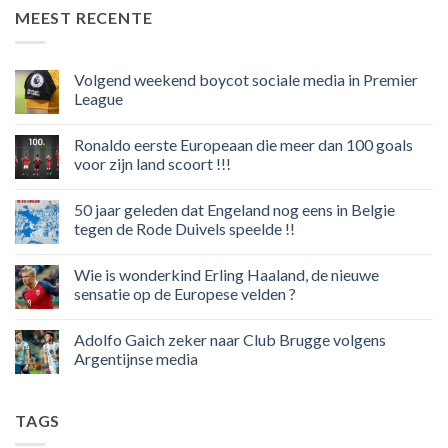
MEEST RECENTE
Volgend weekend boycot sociale media in Premier
League
Geen
reacties
Ronaldo eerste Europeaan die meer dan 100 goals
op
Volgend
voor zijn land scoort !!!
weekend
boycot
Geen
sociale
reacties
50 jaar geleden dat Engeland nog eens in Belgie
media
op
in
Ronaldo
tegen de Rode Duivels speelde !!
Premier
eerste
League
Europeaan
Geen
die
reacties
Wie is wonderkind Erling Haaland, de nieuwe
meer
op
dan
50
sensatie op de Europese velden ?
100
jaar
goals
geleden
Geen
voor
dat
reacties
Adolfo Gaich zeker naar Club Brugge volgens
zijn
Engeland
op
land
nog
Wie
Argentijnse media
scoort
eens
is
!!!
in
wonderkind
Geen
Belgie
Erling
reacties
tegen
Haaland,
op
TAGS
de
de
Adolfo
Rode
nieuwe
Gaich
Duivels
sensatie
zeker