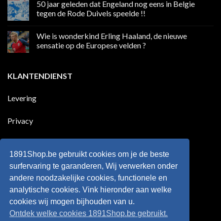
50 jaar geleden dat Engeland nog eens in Belgie
media
op
in
Ronaldo
tegen de Rode Duivels speelde !!
Premier
eerste
League
Europeaan
Geen
die
reacties
Wie is wonderkind Erling Haaland, de nieuwe
meer
op
dan
50
sensatie op de Europese velden ?
100
jaar
goals
geleden
Geen
voor
dat
reacties
zijn
Engeland
op
KLANTENDIENST
land
nog
Wie
scoort
eens
is
!!!
in
wonderkind
Belgie
Erling
Levering
tegen
Haaland,
de
de
Rode
nieuwe
Duivels
sensatie
Privacy
speelde
op
!!
de
Europese
Disclaimer
velden
?
1891Shop.be gebruikt cookies om je de beste
Retourneren
surfervaring te garanderen, Wij verwerken onder
andere noodzakelijke cookies, functionele en
Algemene voorwaarden
analytische cookies. Vink hieronder aan welke
cookies wij mogen bijhouden van u.
Ontdek welke cookies 1891Shop.be gebruikt.