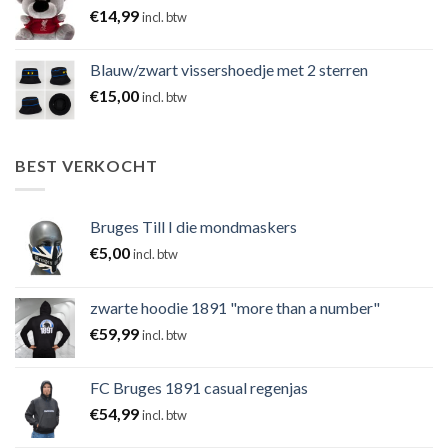
€
14,99
incl. btw
Blauw/zwart vissershoedje met 2 sterren
€
15,00
incl. btw
BEST VERKOCHT
Bruges Till I die mondmaskers
€
5,00
incl. btw
zwarte hoodie 1891 "more than a number"
€
59,99
incl. btw
FC Bruges 1891 casual regenjas
€
54,99
incl. btw