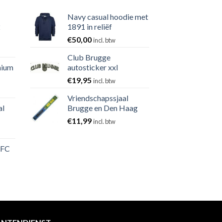
Navy casual hoodie met
2
1891 in reliëf
€
50,00
incl. btw
Club Brugge
nium
autosticker xxl
€
19,95
incl. btw
Vriendschapssjaal
al
Brugge en Den Haag
€
11,99
incl. btw
 FC