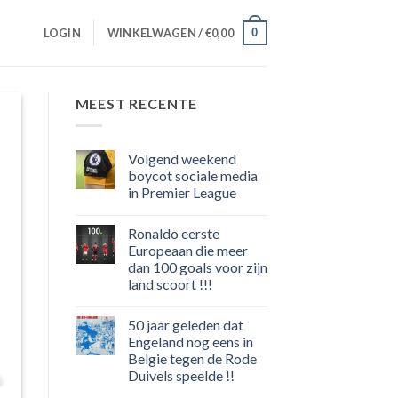
0
LOGIN
WINKELWAGEN /
€
0,00
MEEST RECENTE
Volgend weekend
boycot sociale media
in Premier League
Geen
reacties
Ronaldo eerste
op
Volgend
Europeaan die meer
weekend
dan 100 goals voor zijn
boycot
sociale
land scoort !!!
media
in
Geen
Premier
reacties
50 jaar geleden dat
op
League
Ronaldo
Engeland nog eens in
eerste
Belgie tegen de Rode
Europeaan
die
Duivels speelde !!
meer
dan
Geen