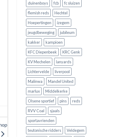
duinenboys
fcb
fc sluizen
flemish reds
Hechtel
Hoepertingen
izegem
jeugdbeweging
jubileum
kakker
kampioen
KFC Diepenbeek
KRC Genk
KV Mechelen
lanyards
Lichtervelde
liverpool
Malinwa
Mandel United
marlux
Middelkerke
Olsene sportief
pins
reds
RVV Coal
sjaals
sportavrienden
shop
teutonische ridders
Veldegem