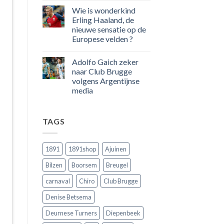
100
reacties
Wie is wonderkind
op
goals
50
voor
Erling Haaland, de
jaar
zijn
nieuwe sensatie op de
geleden
land
dat
scoort
Europese velden ?
Engeland
!!!
nog
Geen
eens
reacties
Adolfo Gaich zeker
op
in
Wie
Belgie
naar Club Brugge
is
tegen
volgens Argentijnse
wonderkind
de
Erling
Rode
media
Haaland,
Duivels
de
Geen
speelde
nieuwe
reacties
!!
op
sensatie
TAGS
Adolfo
op
Gaich
de
zeker
Europese
naar
velden
Club
?
1891
1891shop
Ajuinen
Brugge
volgens
Bilzen
Boorsem
Breugel
Argentijnse
media
carnaval
Chiro
Club Brugge
Denise Betsema
Deurnese Turners
Diepenbeek