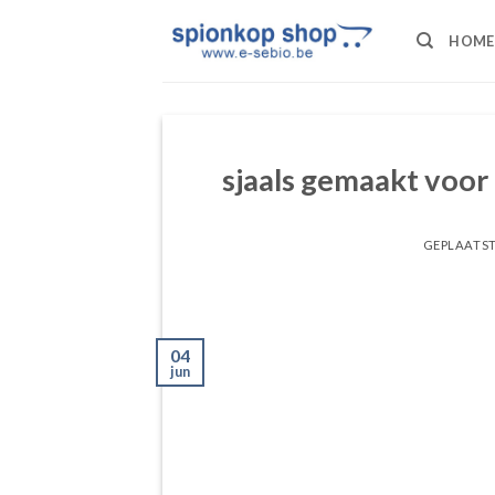
Ga
naar
HOME
inhoud
sjaals gemaakt voor
GEPLAATS
04
jun