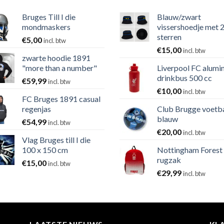
Bruges Till I die
Blauw/zwart
mondmaskers
vissershoedje met 
sterren
€
5,00
incl. btw
€
15,00
incl. btw
zwarte hoodie 1891
"more than a number"
Liverpool FC alumi
drinkbus 500 cc
€
59,99
incl. btw
€
10,00
incl. btw
FC Bruges 1891 casual
regenjas
Club Brugge voetb
blauw
€
54,99
incl. btw
€
20,00
incl. btw
Vlag Bruges till I die
100 x 150 cm
Nottingham Forest
rugzak
€
15,00
incl. btw
€
29,99
incl. btw