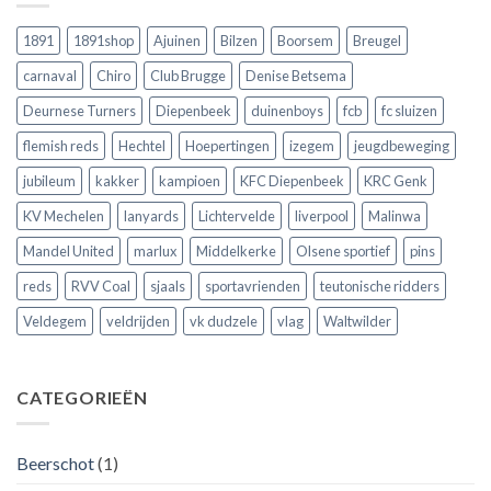
Duivels
sensatie
zeker
speelde
op
naar
!!
de
Club
1891
1891shop
Ajuinen
Bilzen
Boorsem
Breugel
Europese
Brugge
velden
volgens
carnaval
Chiro
Club Brugge
Denise Betsema
?
Argentijnse
media
Deurnese Turners
Diepenbeek
duinenboys
fcb
fc sluizen
flemish reds
Hechtel
Hoepertingen
izegem
jeugdbeweging
jubileum
kakker
kampioen
KFC Diepenbeek
KRC Genk
KV Mechelen
lanyards
Lichtervelde
liverpool
Malinwa
Mandel United
marlux
Middelkerke
Olsene sportief
pins
reds
RVV Coal
sjaals
sportavrienden
teutonische ridders
Veldegem
veldrijden
vk dudzele
vlag
Waltwilder
CATEGORIEËN
Beerschot
(1)