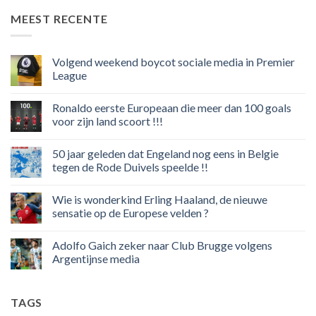
MEEST RECENTE
Volgend weekend boycot sociale media in Premier
League
Geen
reacties
Ronaldo eerste Europeaan die meer dan 100 goals
op
Volgend
voor zijn land scoort !!!
weekend
boycot
Geen
sociale
reacties
50 jaar geleden dat Engeland nog eens in Belgie
media
op
in
Ronaldo
tegen de Rode Duivels speelde !!
Premier
eerste
League
Europeaan
Geen
die
reacties
Wie is wonderkind Erling Haaland, de nieuwe
meer
op
dan
50
sensatie op de Europese velden ?
100
jaar
goals
geleden
Geen
voor
dat
reacties
Adolfo Gaich zeker naar Club Brugge volgens
zijn
Engeland
op
land
nog
Wie
Argentijnse media
scoort
eens
is
!!!
in
wonderkind
Geen
Belgie
Erling
reacties
tegen
Haaland,
op
TAGS
de
de
Adolfo
Rode
nieuwe
Gaich