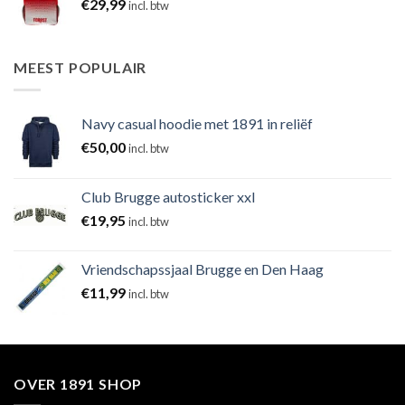
€
29,99
incl. btw
MEEST POPULAIR
Navy casual hoodie met 1891 in reliëf
€
50,00
incl. btw
Club Brugge autosticker xxl
€
19,95
incl. btw
Vriendschapssjaal Brugge en Den Haag
€
11,99
incl. btw
OVER 1891 SHOP