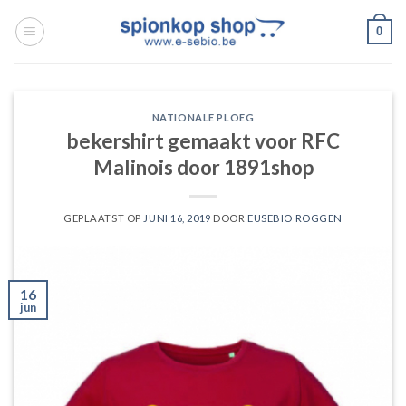
Ga
0
naar
inhoud
NATIONALE PLOEG
bekershirt gemaakt voor RFC
Malinois door 1891shop
GEPLAATST OP
JUNI 16, 2019
DOOR
EUSEBIO ROGGEN
16
jun