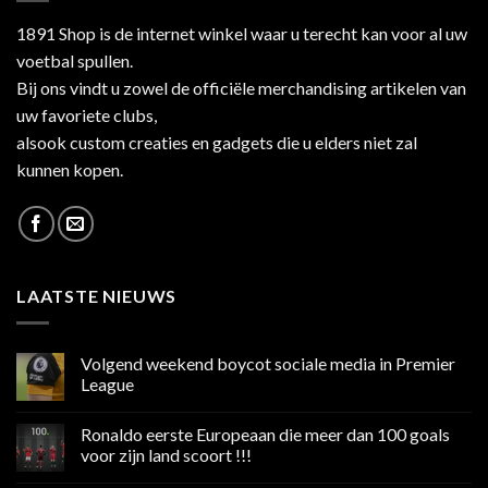
1891 Shop is de internet winkel waar u terecht kan voor al uw
voetbal spullen.
Bij ons vindt u zowel de officiële merchandising artikelen van
uw favoriete clubs,
alsook custom creaties en gadgets die u elders niet zal
kunnen kopen.
LAATSTE NIEUWS
Volgend weekend boycot sociale media in Premier
League
Geen
reacties
Ronaldo eerste Europeaan die meer dan 100 goals
op
Volgend
voor zijn land scoort !!!
weekend
boycot
Geen