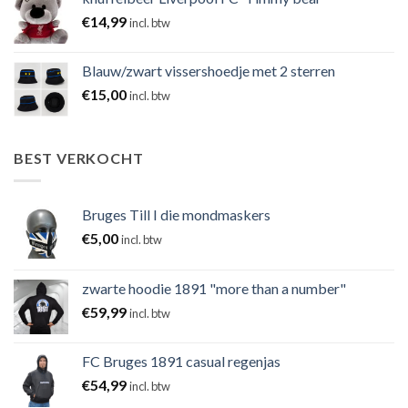
€
14,99
incl. btw
Blauw/zwart vissershoedje met 2 sterren
€
15,00
incl. btw
BEST VERKOCHT
Bruges Till I die mondmaskers
€
5,00
incl. btw
zwarte hoodie 1891 "more than a number"
€
59,99
incl. btw
FC Bruges 1891 casual regenjas
€
54,99
incl. btw