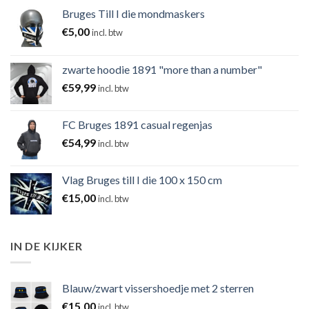
Bruges Till I die mondmaskers
€
5,00
incl. btw
zwarte hoodie 1891 "more than a number"
€
59,99
incl. btw
FC Bruges 1891 casual regenjas
€
54,99
incl. btw
Vlag Bruges till I die 100 x 150 cm
€
15,00
incl. btw
IN DE KIJKER
Blauw/zwart vissershoedje met 2 sterren
€
15,00
incl. btw