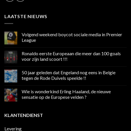
LAATSTE NIEUWS
Volgend weekend boycot sociale media in Premier
League
Geen
reacties
Ronaldo eerste Europeaan die meer dan 100 goals
op
Volgend
voor zijn land scoort !!!
weekend
boycot
Geen
sociale
reacties
50 jaar geleden dat Engeland nog eens in Belgie
media
op
in
Ronaldo
tegen de Rode Duivels speelde !!
Premier
eerste
League
Europeaan
Geen
die
reacties
Wie is wonderkind Erling Haaland, de nieuwe
meer
op
dan
50
sensatie op de Europese velden ?
100
jaar
goals
geleden
Geen
voor
dat
reacties
zijn
Engeland
op
KLANTENDIENST
land
nog
Wie
scoort
eens
is
!!!
in
wonderkind
Belgie
Erling
Levering
tegen
Haaland,