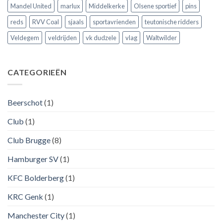
Mandel United
marlux
Middelkerke
Olsene sportief
pins
reds
RVV Coal
sjaals
sportavrienden
teutonische ridders
Veldegem
veldrijden
vk dudzele
vlag
Waltwilder
CATEGORIEËN
Beerschot
(1)
Club
(1)
Club Brugge
(8)
Hamburger SV
(1)
KFC Bolderberg
(1)
KRC Genk
(1)
Manchester City
(1)