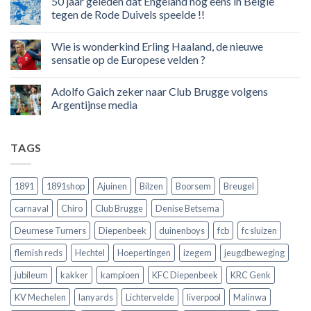
50 jaar geleden dat Engeland nog eens in Belgie
media
op
in
Ronaldo
tegen de Rode Duivels speelde !!
Premier
eerste
League
Europeaan
Geen
die
reacties
Wie is wonderkind Erling Haaland, de nieuwe
meer
op
dan
50
sensatie op de Europese velden ?
100
jaar
goals
geleden
Geen
voor
dat
reacties
Adolfo Gaich zeker naar Club Brugge volgens
zijn
Engeland
op
land
nog
Wie
Argentijnse media
scoort
eens
is
!!!
in
wonderkind
Geen
Belgie
Erling
reacties
tegen
Haaland,
op
TAGS
de
de
Adolfo
Rode
nieuwe
Gaich
Duivels
sensatie
zeker
speelde
op
naar
!!
de
Club
1891
1891shop
Ajuinen
Bilzen
Boorsem
Breugel
Europese
Brugge
velden
volgens
carnaval
Chiro
Club Brugge
Denise Betsema
?
Argentijnse
media
Deurnese Turners
Diepenbeek
duinenboys
fcb
fc sluizen
flemish reds
Hechtel
Hoepertingen
izegem
jeugdbeweging
jubileum
kakker
kampioen
KFC Diepenbeek
KRC Genk
KV Mechelen
lanyards
Lichtervelde
liverpool
Malinwa