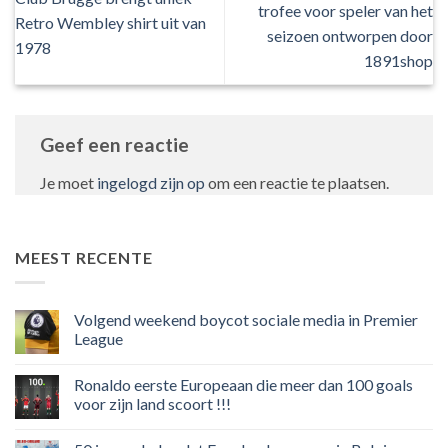
trofee voor speler van het
Retro Wembley shirt uit van
seizoen ontworpen door
1978
1891shop
Geef een reactie
Je moet
ingelogd zijn op
om een reactie te plaatsen.
MEEST RECENTE
Volgend weekend boycot sociale media in Premier
League
Geen
reacties
Ronaldo eerste Europeaan die meer dan 100 goals
op
Volgend
voor zijn land scoort !!!
weekend
boycot
Geen
sociale
reacties