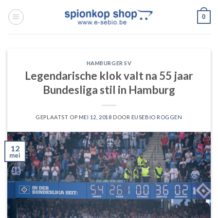
Ga
0
naar
inhoud
HAMBURGER SV
Legendarische klok valt na 55 jaar
Bundesliga stil in Hamburg
GEPLAATST OP
MEI 12, 2018
DOOR
EUSEBIO ROGGEN
12
mei