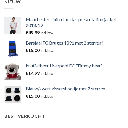
NIEUW
Manchester United adidas presentation jacket
2018/19
€
49,99
incl. btw
Barsjaal FC Bruges 1891 met 2 sterren !
€
15,00
incl. btw
knuffelbeer Liverpool FC 'Timmy bear'
€
14,99
incl. btw
Blauw/zwart vissershoedje met 2 sterren
€
15,00
incl. btw
BEST VERKOCHT